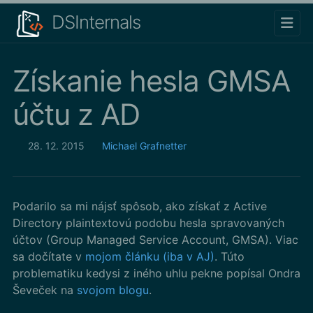
DSInternals
Získanie hesla GMSA
účtu z AD
28. 12. 2015
Michael Grafnetter
Podarilo sa mi nájsť spôsob, ako získať z Active
Directory plaintextovú podobu hesla spravovaných
účtov (Group Managed Service Account, GMSA). Viac
sa dočítate v
mojom článku (iba v AJ)
. Túto
problematiku kedysi z iného uhlu pekne popísal Ondra
Ševeček na
svojom blogu
.