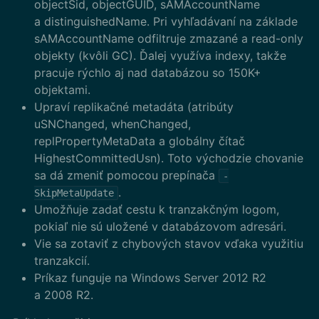
objectSid, objectGUID, sAMAccountName
a distinguishedName. Pri vyhľadávaní na základe
sAMAccountName odfiltruje zmazané a read-only
objekty (kvôli GC). Ďalej využíva indexy, takže
pracuje rýchlo aj nad databázou so 150K+
objektami.
Upraví replikačné metadáta (atribúty
uSNChanged, whenChanged,
replPropertyMetaData a globálny čítač
HighestCommittedUsn). Toto východzie chovanie
sa dá zmeniť pomocou prepínača
-
.
SkipMetaUpdate
Umožňuje zadať cestu k tranzakčným logom,
pokiaľ nie sú uložené v databázovom adresári.
Vie sa zotaviť z chybových stavov vďaka využitiu
tranzakcií.
Príkaz funguje na Windows Server 2012 R2
a 2008 R2.