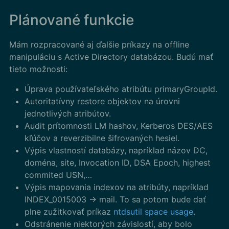
Plánované funkcie
Mám rozpracované aj ďalšie príkazy na offline
manipuláciu s Active Directory databázou. Budú mať
tieto možnosti:
Úprava používateľského atribútu primaryGroupId.
Autoritatívny restore objektov na úrovni
jednotlivých atribútov.
Audit prítomnosti LM hashov, Kerberos DES/AES
kľúčov a reverzibilne šifrovaných hesiel.
Výpis vlastností databázy, napríklad názov DC,
doména, site, Invocation ID, DSA Epoch, highest
commited USN,…
Výpis mapovania indexov na atribúty, napríklad
INDEX_0015003 -> mail. To sa potom bude dať
plne zužitkovať príkaz
ntdsutil space usage
.
Odstránenie niektorých závislostí, aby bolo