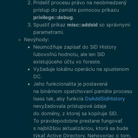
Prideliť procesu právo na neobmedzený
prístup do pamäte pomocou príkazu
privilege::debug
.
Spustiť príkaz
misc::addsid
so správnymi
parametrami.
Nevýhody:
Neumožňuje zapísať do SID History
ľubovoľnú hodnotu, ale len SID
existujúceho účtu vo foreste.
Vyžaduje lokálnu operáciu na spustenom
DC.
Jeho funkcionalita je postavená
na binárnom opatchovaní pamäte procesu
lsass tak, aby funkcia
DsAddSidHistory
nevyžadovala prístupové údaje
do domény, z ktorej sa kopíruje SID.
To pravdepodobne prestane fungovať
s najbližšou aktualizáciou, ktorá sa bude
týkať Active Directory. Nehovoriac o tom,