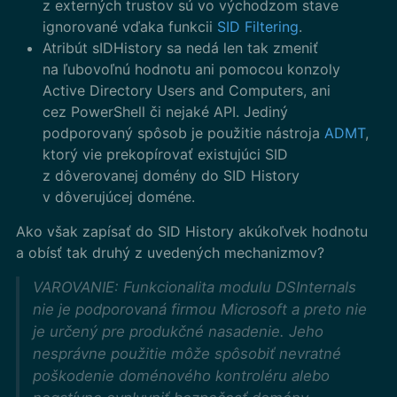
z externých trustov sú vo východzom stave
ignorované vďaka funkcii
SID Filtering
.
Atribút sIDHistory sa nedá len tak zmeniť
na ľubovoľnú hodnotu ani pomocou konzoly
Active Directory Users and Computers, ani
cez PowerShell či nejaké API. Jediný
podporovaný spôsob je použitie nástroja
ADMT
,
ktorý vie prekopírovať existujúci SID
z dôverovanej domény do SID History
v dôverujúcej doméne.
Ako však zapísať do SID History akúkoľvek hodnotu
a obísť tak druhý z uvedených mechanizmov?
VAROVANIE: Funkcionalita modulu DSInternals
nie je podporovaná firmou Microsoft a preto nie
je určený pre produkčné nasadenie. Jeho
nesprávne použitie môže spôsobiť nevratné
poškodenie doménového kontroléru alebo