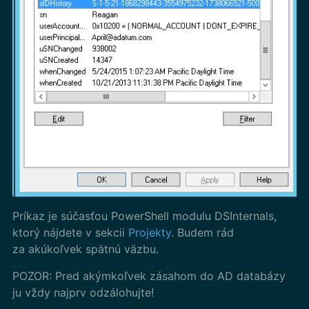
Príkaz je súčasťou PowerShell modulu DSInternals,
ktorý nájdete v sekcii
Projekty
. Budem rád
za akúkoľvek spätnú väzbu.
POZOR: Pred akýmkoľvek zásahom do AD databázy
ju vždy najprv odzálohujte!