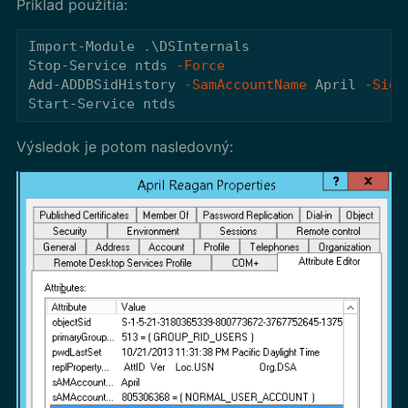
Príklad použitia:
Import-Module
.
\DSInternals
Stop-Service
ntds
-Force
Add-ADDBSidHistory
-SamAccountName
April
-SidH
Start-Service
ntds
Výsledok je potom nasledovný: